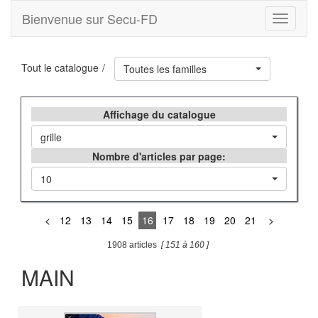
Bienvenue sur Secu-FD
Toggle
navigati
Tout le catalogue
Toutes les familles
Affichage du catalogue
grille
Nombre d'articles par page:
10
<
12
13
14
15
16
17
18
19
20
21
>
1908 articles
[ 151 à 160 ]
MAIN