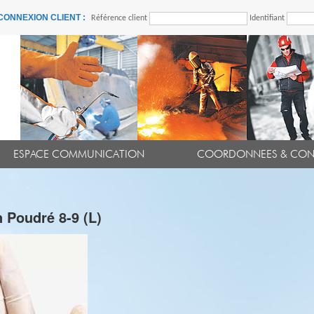
CONNEXION CLIENT :
Référence client
Identifiant
ESPACE COMMUNICATION
COORDONNEES & CON
n Poudré 8-9 (L)