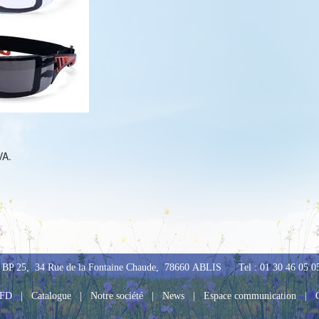
VA.
BP 25, 34 Rue de la Fontaine Chaude, 78660 ABLIS Tel : 01 30 46 05 05 
UFD
|
Catalogue
|
Notre société
|
News
|
Espace communication
|