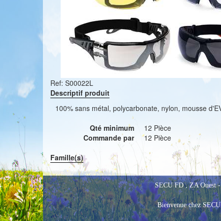
Ref:
S00022L
Descriptif produit
100% sans métal, polycarbonate, nylon, mousse d'E
Qté minimum
12 Pièce
Commande par
12 Pièce
Famille(s)
SECU FD , ZA Ouest - 
Bienvenue chez SEC